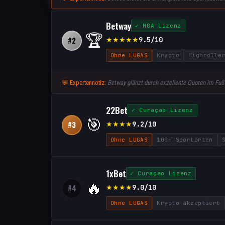
Betway
✓ MGA Lizenz
🏆
#2
9.5/10
★★★★★
Ohne LUGAS
Krypto
Highrolle
Betway glänzt durch exzellente Quoten im Fußba
22Bet
✓ Curaçao Lizenz
🎯
#3
9.2/10
★★★★
Ohne LUGAS
100+ Sportarten
1xBet
✓ Curaçao Lizenz
🔥
#4
9.0/10
★★★★
Ohne LUGAS
Krypto akzeptiert