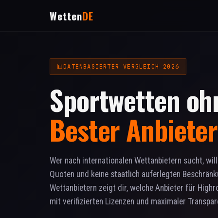
Wetten
DE
📊
DATENBASIERTER VERGLEICH 2026
Sportwetten o
Bester Anbieter
Wer nach internationalen Wettanbietern sucht, wil
Quoten und keine staatlich auferlegten Beschränk
Wettanbietern zeigt dir, welche Anbieter für Highr
mit verifizierten Lizenzen und maximaler Transpar