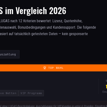
S im Vergleich 2026
UGAS nach 12 Kriterien bewertet: Lizenz, Quotenhöhe,
artenauswahl, Bonusbedingungen und Kundensupport. Die folgende
basiert auf tatsächlich getesteten Daten — kein gesponserte
uszahlung
Ein
ive Wetten
VIP Programm
l ohne LUGAS-Beschränkung. Auszahlungen für VIP-Kunden in unter 6 Stunden. Einsätze b