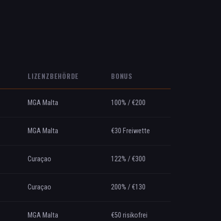
LIZENZBEHÖRDE
BONUS
MGA Malta
100% / €200
MGA Malta
€30 Freiwette
Curaçao
122% / €300
Curaçao
200% / €130
MGA Malta
€50 risikofrei