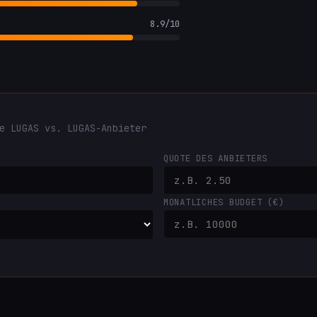
8.9/10
e LUGAS vs. LUGAS-Anbieter
QUOTE DES ANBIETERS
MONATLICHES BUDGET (€)