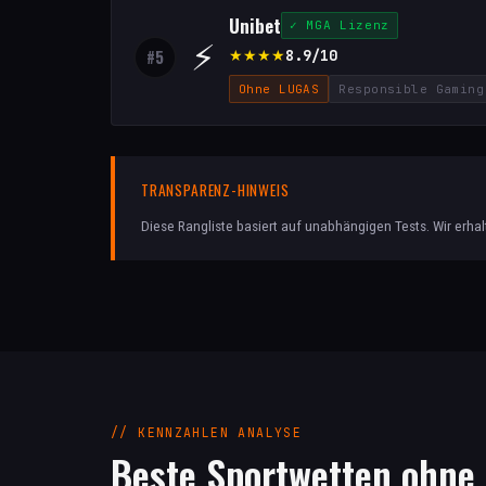
Unibet
✓ MGA Lizenz
⚡
#5
8.9/10
★★★★
Ohne LUGAS
Responsible Gaming
TRANSPARENZ-HINWEIS
Diese Rangliste basiert auf unabhängigen Tests. Wir erhal
// KENNZAHLEN ANALYSE
Beste Sportwetten ohne